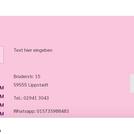
Text hier eingeben
Brüderstr. 15
59555 Lippstadt
PM
PM
Tel.:
02941 3043
PM
Whatsapp: 015735988483
PM
PM
Email:
info@evkirchelippstadt.de
s