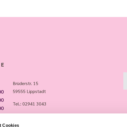
Brüderstr. 15
00
59555 Lippstadt
00
Tel.:
02941 3043
00
00
Whatsapp: 015735988483
00
t Cookies