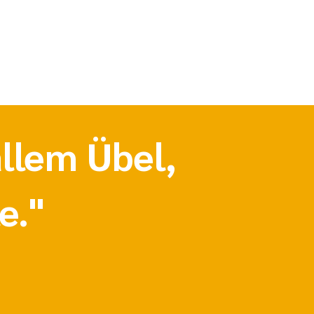
llem Übel,
e."