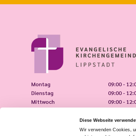
Montag
09:00 - 12:
Dienstag
09:00 - 12:
Mittwoch
09:00 - 12:
Donnerstag
09:00 - 12:
Freitag
09:00 - 12:
Diese Webseite verwende
Wir verwenden Cookies, um
Tut uns leid, wir haben geschlossen!