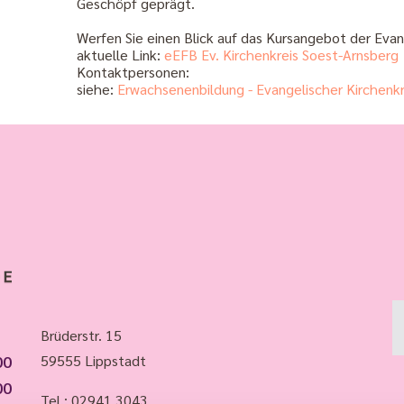
Geschöpf geprägt.
Werfen Sie einen Blick auf das Kursangebot der Evan
aktuelle Link:
eEFB Ev. Kirchenkreis Soest-Arnsberg
Kontaktpersonen:
siehe:
Erwachsenenbildung - Evangelischer Kirchenk
Brüderstr. 15
00
59555 Lippstadt
00
Tel.:
02941 3043