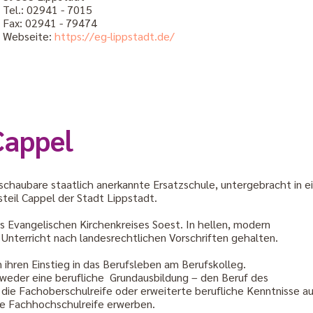
Tel.: 02941 - 7015
Fax: 02941 - 79474
Webseite:
https://eg-lippstadt.de/
Cappel
erschaubare staatlich anerkannte Ersatzschule, untergebracht in 
teil Cappel der Stadt Lippstadt.
es Evangelischen Kirchenkreises Soest. In hellen, modern
nterricht nach landesrechtlichen Vorschriften gehalten.
hren Einstieg in das Berufsleben am Berufskolleg.
tweder eine berufliche Grundausbildung – den Beruf des
ig die Fachoberschulreife oder erweiterte berufliche Kenntnisse 
ie Fachhochschulreife erwerben.