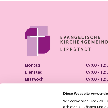
Montag
09:00 - 12:
Dienstag
09:00 - 12:
Mittwoch
09:00 - 12:
Donnerstag
09:00 - 12:
Freitag
09:00 - 12:
Diese Webseite verwende
Wir verwenden Cookies, um
Tut uns leid, wir haben geschlossen!
anbieten zu können und di