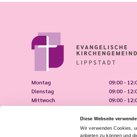
Montag
09:00 - 12:
Dienstag
09:00 - 12:
Mittwoch
09:00 - 12:
Donnerstag
09:00 - 12:
Freitag
09:00 - 12:
Diese Webseite verwende
Wir verwenden Cookies, um
Tut uns leid, wir haben geschlossen!
anbieten zu können und di