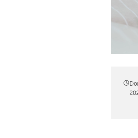
Do
202