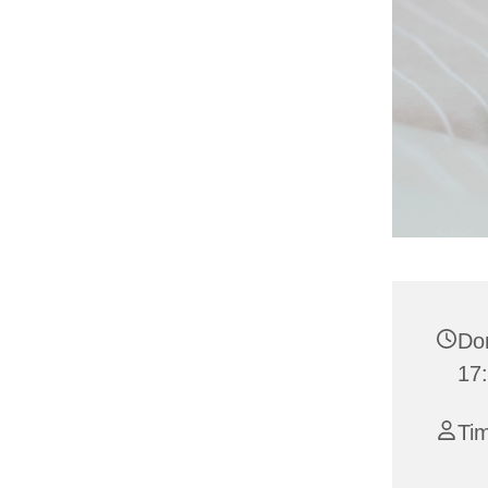
Don
17
Ti