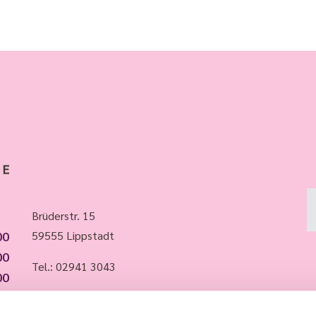
Brüderstr. 15
00
59555 Lippstadt
00
Tel.:
02941 3043
00
00
Whatsapp: 015735988483