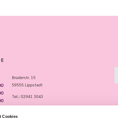
Brüderstr. 15
00
59555 Lippstadt
00
Tel.:
02941 3043
00
00
Whatsapp: 015735988483
00
t Cookies