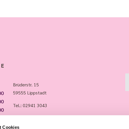
Brüderstr. 15
00
59555 Lippstadt
00
Tel.:
02941 3043
00
00
Whatsapp: 015735988483
00
t Cookies