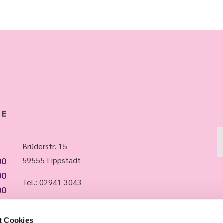
Brüderstr. 15
00
59555 Lippstadt
00
Tel.:
02941 3043
00
00
Whatsapp: 015735988483
00
t Cookies