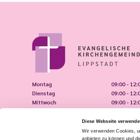
Montag
09:00 - 12:
Dienstag
09:00 - 12:
Mittwoch
09:00 - 12:
Donnerstag
09:00 - 12:
Freitag
09:00 - 12:
Diese Webseite verwende
Wir verwenden Cookies, um
Tut uns leid, wir haben geschlossen!
anbieten zu können und di