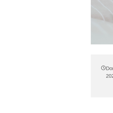
Do
202