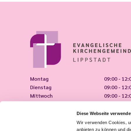
Montag
09:00 - 12:
Dienstag
09:00 - 12:
Mittwoch
09:00 - 12:
Donnerstag
09:00 - 12:
Freitag
09:00 - 12:
Diese Webseite verwende
Wir verwenden Cookies, um
Wir haben geöffnet!
anbieten zu können und di