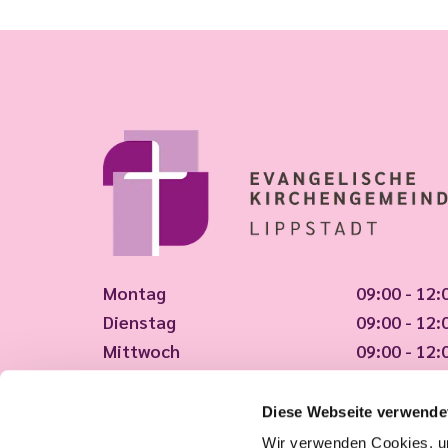
Montag
09:00 - 12:
Dienstag
09:00 - 12:
Mittwoch
09:00 - 12:
Donnerstag
09:00 - 12:
Freitag
09:00 - 12:
Diese Webseite verwende
Wir verwenden Cookies, um
Tut uns leid, wir haben geschlossen!