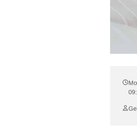
Mo
09
Ge