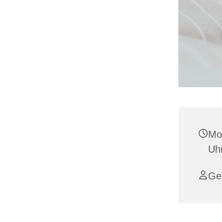
Mon
Uh
Ge