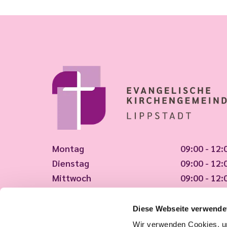
Montag
09:00 - 12:
Dienstag
09:00 - 12:
Mittwoch
09:00 - 12:
Donnerstag
09:00 - 12:
Freitag
09:00 - 12:
Diese Webseite verwende
Wir verwenden Cookies, um
Tut uns leid, wir haben geschlossen!