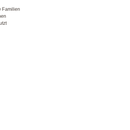
e Familien
nen
utzt