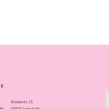
Brüderstr. 15
00
59555 Lippstadt