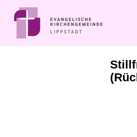
Stil
(Rüc